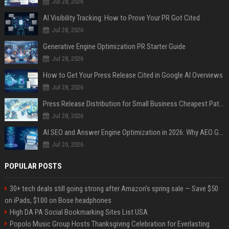
Jul 28, 2026
AI Visibility Tracking: How to Prove Your PR Got Cited
Jul 28, 2026
Generative Engine Optimization PR Starter Guide
Jul 28, 2026
How to Get Your Press Release Cited in Google AI Overviews
Jul 28, 2026
Press Release Distribution for Small Business Cheapest Path to Real Coverage
Jul 28, 2026
AI SEO and Answer Engine Optimization in 2026: Why AEO Grew 5,500% and How Brands Are Adapting
Jul 20, 2026
POPULAR POSTS
30+ tech deals still going strong after Amazon's spring sale — Save $50
on iPads, $100 on Bose headphones
High DA PA Social Bookmarking Sites List USA
Popolo Music Group Hosts Thanksgiving Celebration for Everlasting