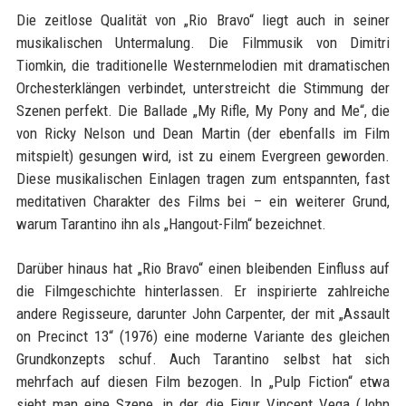
Die zeitlose Qualität von „Rio Bravo“ liegt auch in seiner
musikalischen Untermalung. Die Filmmusik von Dimitri
Tiomkin, die traditionelle Westernmelodien mit dramatischen
Orchesterklängen verbindet, unterstreicht die Stimmung der
Szenen perfekt. Die Ballade „My Rifle, My Pony and Me“, die
von Ricky Nelson und Dean Martin (der ebenfalls im Film
mitspielt) gesungen wird, ist zu einem Evergreen geworden.
Diese musikalischen Einlagen tragen zum entspannten, fast
meditativen Charakter des Films bei – ein weiterer Grund,
warum Tarantino ihn als „Hangout-Film“ bezeichnet.
Darüber hinaus hat „Rio Bravo“ einen bleibenden Einfluss auf
die Filmgeschichte hinterlassen. Er inspirierte zahlreiche
andere Regisseure, darunter John Carpenter, der mit „Assault
on Precinct 13“ (1976) eine moderne Variante des gleichen
Grundkonzepts schuf. Auch Tarantino selbst hat sich
mehrfach auf diesen Film bezogen. In „Pulp Fiction“ etwa
sieht man eine Szene, in der die Figur Vincent Vega (John