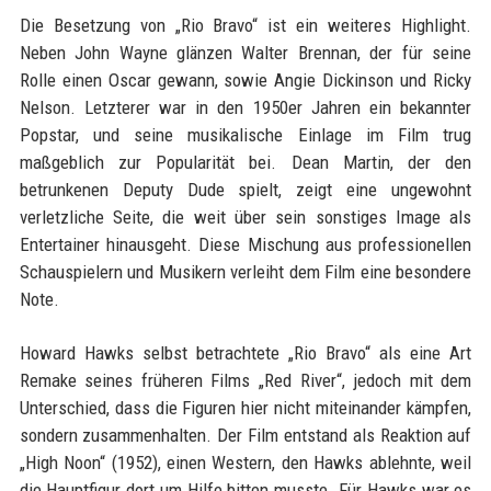
Die Besetzung von „Rio Bravo“ ist ein weiteres Highlight.
Neben John Wayne glänzen Walter Brennan, der für seine
Rolle einen Oscar gewann, sowie Angie Dickinson und Ricky
Nelson. Letzterer war in den 1950er Jahren ein bekannter
Popstar, und seine musikalische Einlage im Film trug
maßgeblich zur Popularität bei. Dean Martin, der den
betrunkenen Deputy Dude spielt, zeigt eine ungewohnt
verletzliche Seite, die weit über sein sonstiges Image als
Entertainer hinausgeht. Diese Mischung aus professionellen
Schauspielern und Musikern verleiht dem Film eine besondere
Note.
Howard Hawks selbst betrachtete „Rio Bravo“ als eine Art
Remake seines früheren Films „Red River“, jedoch mit dem
Unterschied, dass die Figuren hier nicht miteinander kämpfen,
sondern zusammenhalten. Der Film entstand als Reaktion auf
„High Noon“ (1952), einen Western, den Hawks ablehnte, weil
die Hauptfigur dort um Hilfe bitten musste. Für Hawks war es