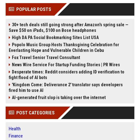
POPULAR POSTS
30+ tech deals still going strong after Amazon's spring sale —
Save $50 on iPads, $100 on Bose headphones
High DA PA Social Bookmarking Sites List USA
Popolo Music Group Hosts Thanksgiving Celebration for
Everlasting Hope and Vulnerable Children in Cebu
Fox Travel Senior Travel Consultant
News Wire Service For Startup Funding Stories | PR Wires
Desperate times: Reddit considers adding ID verification to
fight flood of AI bots
'Kingdom Come: Deliverance 2' translator says developers
fired him to use AI
AI-generated fruit slop is taking over the internet
POST CATEGORIES
Health
Finance