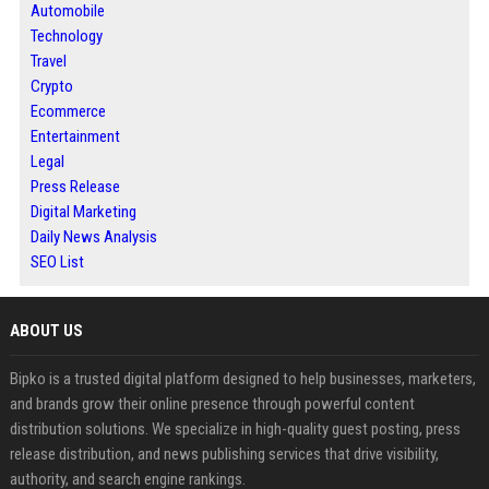
Automobile
Technology
Travel
Crypto
Ecommerce
Entertainment
Legal
Press Release
Digital Marketing
Daily News Analysis
SEO List
ABOUT US
Bipko is a trusted digital platform designed to help businesses, marketers,
and brands grow their online presence through powerful content
distribution solutions. We specialize in high-quality guest posting, press
release distribution, and news publishing services that drive visibility,
authority, and search engine rankings.