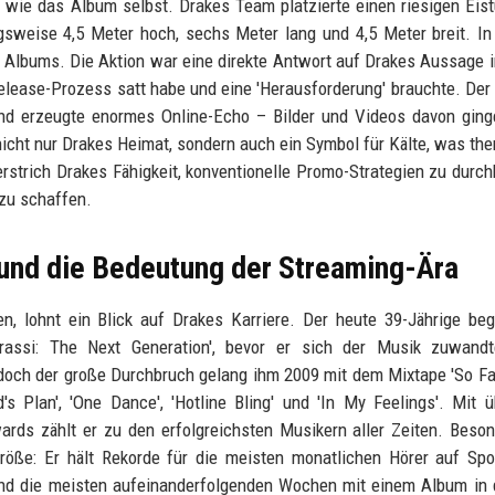
 wie das Album selbst. Drakes Team platzierte einen riesigen Eis
sweise 4,5 Meter hoch, sechs Meter lang und 4,5 Meter breit. I
 Albums. Die Aktion war eine direkte Antwort auf Drakes Aussage 
Release-Prozess satt habe und eine 'Herausforderung' brauchte. Der
und erzeugte enormes Online-Echo – Bilder und Videos davon ginge
nicht nur Drakes Heimat, sondern auch ein Symbol für Kälte, was th
erstrich Drakes Fähigkeit, konventionelle Promo-Strategien zu durc
 zu schaffen.
und die Bedeutung der Streaming-Ära
n, lohnt ein Blick auf Drakes Karriere. Der heute 39-Jährige be
rassi: The Next Generation', bevor er sich der Musik zuwandt
doch der große Durchbruch gelang ihm 2009 mit dem Mixtape 'So Fa
d's Plan', 'One Dance', 'Hotline Bling' und 'In My Feelings'. Mit 
rds zählt er zu den erfolgreichsten Musikern aller Zeiten. Beso
röße: Er hält Rekorde für die meisten monatlichen Hörer auf Spot
und die meisten aufeinanderfolgenden Wochen mit einem Album in