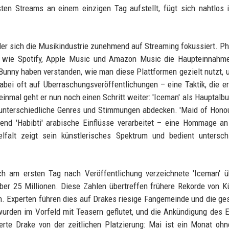
en Streams an einem einzigen Tag aufstellt, fügt sich nahtlos 
in der sich die Musikindustrie zunehmend auf Streaming fokussiert. P
te wie Spotify, Apple Music und Amazon Music die Haupteinnahme
d Bunny haben verstanden, wie man diese Plattformen gezielt nutzt,
bei oft auf Überraschungsveröffentlichungen – eine Taktik, die er
f einmal geht er nun noch einen Schritt weiter: 'Iceman' als Hauptalb
die unterschiedliche Genres und Stimmungen abdecken. 'Maid of Hono
rend 'Habibti' arabische Einflüsse verarbeitet – eine Hommage a
lfalt zeigt sein künstlerisches Spektrum und bedient unterschi
ch am ersten Tag nach Veröffentlichung verzeichnete 'Iceman' ü
ber 25 Millionen. Diese Zahlen übertreffen frühere Rekorde von K
ich. Experten führen dies auf Drakes riesige Fangemeinde und die ge
wurden im Vorfeld mit Teasern geflutet, und die Ankündigung des 
erte Drake von der zeitlichen Platzierung: Mai ist ein Monat oh