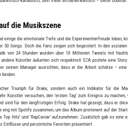
ibanesisch-kanadisch, sein Vater afroamerikanisch – diese Dualität 
 auf die Musikszene
nd einige die emotionale Tiefe und die Experimentierfreude loben, kri
r 50 Songs. Doch die Fans zeigen sich begeistert: In den soziale
halb von 24 Stunden wurden über 10 Millionen Tweets mit Hasht
dere Künstler äußerten sich respektvoll: SZA postete eine Story
ber seinen Manager ausrichten, dass er die Arbeit schätze – eine
n beiden.
licher Triumph für Drake, sondern auch ein Indikator für die M
hr Künstler versuchen, den 'ersten Tag' zum Ereignis zu machen, 
 sind für den langfristigen Erfolg. Drake hat gezeigt, dass er dies
te eng mit Spotify zusammen, um das Album prominent auf der Start
y's Top Hits' und 'RapCaviar' aufzunehmen. Zusätzlich gab es eine e
es Einflüsse und persönliche Favoriten präsentiert.