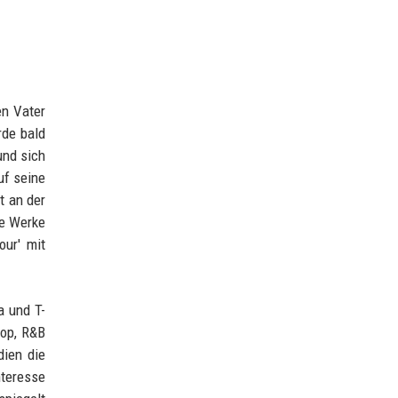
en Vater
rde bald
und sich
uf seine
t an der
re Werke
our' mit
a und T-
op, R&B
dien die
nteresse