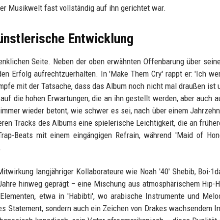
r Musikwelt fast vollständig auf ihn gerichtet war.
künstlerische Entwicklung
denklichen Seite. Neben der oben erwähnten Offenbarung über sein
en Erfolg aufrechtzuerhalten. In 'Make Them Cry' rappt er: 'Ich we
ämpfe mit der Tatsache, dass das Album noch nicht mal draußen ist 
auf die hohen Erwartungen, die an ihn gestellt werden, aber auch a
n immer wieder betont, wie schwer es sei, nach über einem Jahrzehn
nderen Tracks des Albums eine spielerische Leichtigkeit, die an frühe
 Trap-Beats mit einem eingängigen Refrain, während 'Maid of Hon
.
itwirkung langjähriger Kollaborateure wie Noah '40' Shebib, Boi-1d
Jahre hinweg geprägt – eine Mischung aus atmosphärischem Hip-H
 Elementen, etwa in 'Habibti', wo arabische Instrumente und Melo
sches Statement, sondern auch ein Zeichen von Drakes wachsendem I