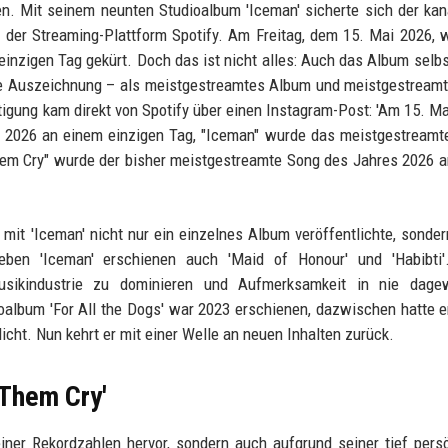
n. Mit seinem neunten Studioalbum 'Iceman' sicherte sich der ka
der Streaming-Plattform Spotify. Am Freitag, dem 15. Mai 2026, 
nzigen Tag gekürt. Doch das ist nicht alles: Auch das Album selb
ive Auszeichnung – als meistgestreamtes Album und meistgestream
ätigung kam direkt von Spotify über einen Instagram-Post: 'Am 15. M
s 2026 an einem einzigen Tag, "Iceman" wurde das meistgestream
em Cry" wurde der bisher meistgestreamte Song des Jahres 2026 
it 'Iceman' nicht nur ein einzelnes Album veröffentlichte, sonder
Neben 'Iceman' erschienen auch 'Maid of Honour' und 'Habibti'
Musikindustrie zu dominieren und Aufmerksamkeit in nie dage
oalbum 'For All the Dogs' war 2023 erschienen, dazwischen hatte e
cht. Nun kehrt er mit einer Welle an neuen Inhalten zurück.
 Them Cry'
ner Rekordzahlen hervor, sondern auch aufgrund seiner tief pers