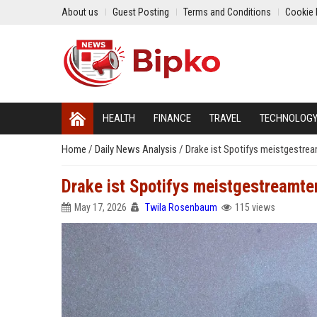
About us
Guest Posting
Terms and Conditions
Cookie 
HEALTH
FINANCE
TRAVEL
TECHNOLOG
Home
/
Daily News Analysis
/
Drake ist Spotifys meistgestrea
Drake ist Spotifys meistgestreamte
May 17, 2026
Twila Rosenbaum
115 views