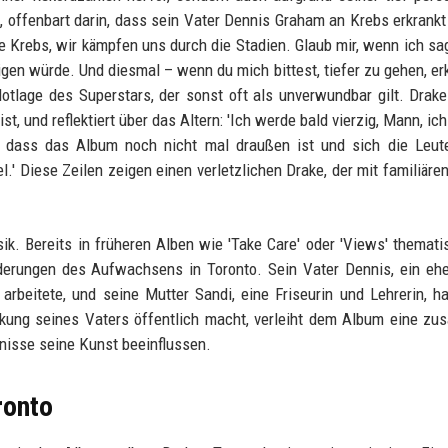
 offenbart darin, dass sein Vater Dennis Graham an Krebs erkrankt 
e Krebs, wir kämpfen uns durch die Stadien. Glaub mir, wenn ich sa
tigen würde. Und diesmal – wenn du mich bittest, tiefer zu gehen, erk
 Notlage des Superstars, der sonst oft als unverwundbar gilt. Drake
st, und reflektiert über das Altern: 'Ich werde bald vierzig, Mann, ic
, dass das Album noch nicht mal draußen ist und sich die Leut
' Diese Zeilen zeigen einen verletzlichen Drake, der mit familiäre
k. Bereits in früheren Alben wie 'Take Care' oder 'Views' thematis
derungen des Aufwachsens in Toronto. Sein Vater Dennis, ein eh
rbeitete, und seine Mutter Sandi, eine Friseurin und Lehrerin, h
ung seines Vaters öffentlich macht, verleiht dem Album eine zus
bnisse seine Kunst beeinflussen.
ronto