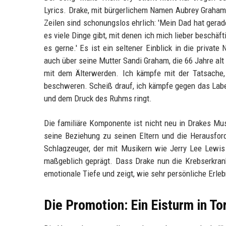
Lyrics. Drake, mit bürgerlichem Namen Aubrey Graham,
Zeilen sind schonungslos ehrlich: 'Mein Dad hat gerad
es viele Dinge gibt, mit denen ich mich lieber beschäf
es gerne.' Es ist ein seltener Einblick in die private
auch über seine Mutter Sandi Graham, die 66 Jahre alt i
mit dem Älterwerden. Ich kämpfe mit der Tatsache
beschweren. Scheiß drauf, ich kämpfe gegen das Label.
und dem Druck des Ruhms ringt.
Die familiäre Komponente ist nicht neu in Drakes Musi
seine Beziehung zu seinen Eltern und die Herausfor
Schlagzeuger, der mit Musikern wie Jerry Lee Lewis a
maßgeblich geprägt. Dass Drake nun die Krebserkrank
emotionale Tiefe und zeigt, wie sehr persönliche Erle
Die Promotion: Ein Eisturm in To