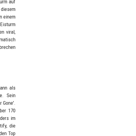
turm auf
n diesem
in einem
 Eisturm
n viral,
ematisch
hbrechen
gann als
e. Sein
r Gone'.
über 170
nders im
ify, die
 den Top