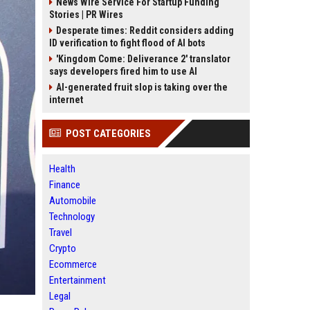
News Wire Service For Startup Funding
Stories | PR Wires
Desperate times: Reddit considers adding
ID verification to fight flood of AI bots
'Kingdom Come: Deliverance 2' translator
says developers fired him to use AI
AI-generated fruit slop is taking over the
internet
POST CATEGORIES
Health
Finance
Automobile
Technology
Travel
Crypto
Ecommerce
Entertainment
Legal