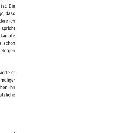
ist. Die
ge, dass
läre ich
 spricht
h kämpfe
e schon
n Sorgen
ierte er
emaliger
aben ihn
ätzliche