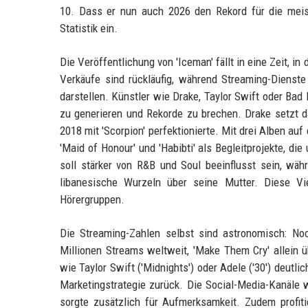
10. Dass er nun auch 2026 den Rekord für die meist
Statistik ein.
Die Veröffentlichung von 'Iceman' fällt in eine Zeit, 
Verkäufe sind rückläufig, während Streaming-Diens
darstellen. Künstler wie Drake, Taylor Swift oder Ba
zu generieren und Rekorde zu brechen. Drake setzt da
2018 mit 'Scorpion' perfektionierte. Mit drei Alben au
'Maid of Honour' und 'Habibti' als Begleitprojekte, 
soll stärker von R&B und Soul beeinflusst sein, wäh
libanesische Wurzeln über seine Mutter. Diese Vie
Hörergruppen.
Die Streaming-Zahlen selbst sind astronomisch: No
Millionen Streams weltweit, 'Make Them Cry' allein ü
wie Taylor Swift ('Midnights') oder Adele ('30') deutl
Marketingstrategie zurück. Die Social-Media-Kanäle 
sorgte zusätzlich für Aufmerksamkeit. Zudem profiti