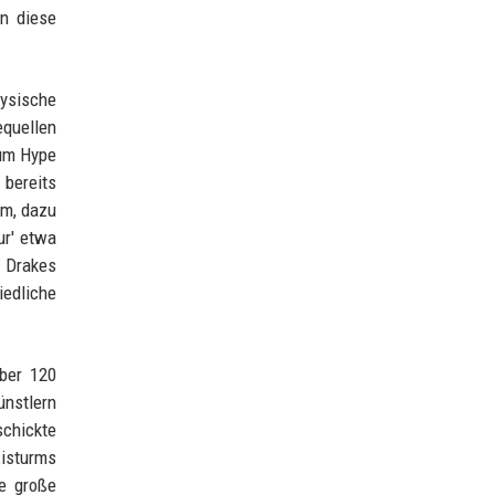
in diese
hysische
quellen
 um Hype
 bereits
um, dazu
ur' etwa
n Drakes
edliche
ber 120
ünstlern
schickte
Eisturms
ne große