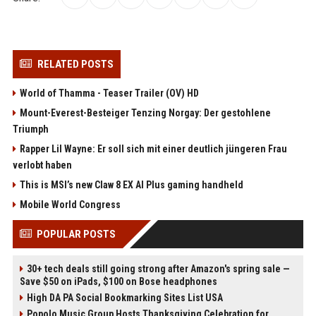
RELATED POSTS
World of Thamma - Teaser Trailer (OV) HD
Mount-Everest-Besteiger Tenzing Norgay: Der gestohlene
Triumph
Rapper Lil Wayne: Er soll sich mit einer deutlich jüngeren Frau
verlobt haben
This is MSI’s new Claw 8 EX AI Plus gaming handheld
Mobile World Congress
POPULAR POSTS
30+ tech deals still going strong after Amazon's spring sale —
Save $50 on iPads, $100 on Bose headphones
High DA PA Social Bookmarking Sites List USA
Popolo Music Group Hosts Thanksgiving Celebration for