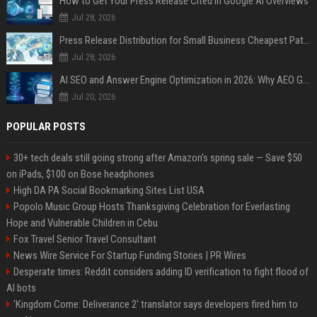
How to Get Your Press Release Cited in Google AI Overviews
Jul 28, 2026
Press Release Distribution for Small Business Cheapest Path to Real Coverage
Jul 28, 2026
AI SEO and Answer Engine Optimization in 2026: Why AEO Grew 5,500% and How Brands Are Adapting
Jul 20, 2026
POPULAR POSTS
30+ tech deals still going strong after Amazon's spring sale — Save $50
on iPads, $100 on Bose headphones
High DA PA Social Bookmarking Sites List USA
Popolo Music Group Hosts Thanksgiving Celebration for Everlasting
Hope and Vulnerable Children in Cebu
Fox Travel Senior Travel Consultant
News Wire Service For Startup Funding Stories | PR Wires
Desperate times: Reddit considers adding ID verification to fight flood of
AI bots
'Kingdom Come: Deliverance 2' translator says developers fired him to