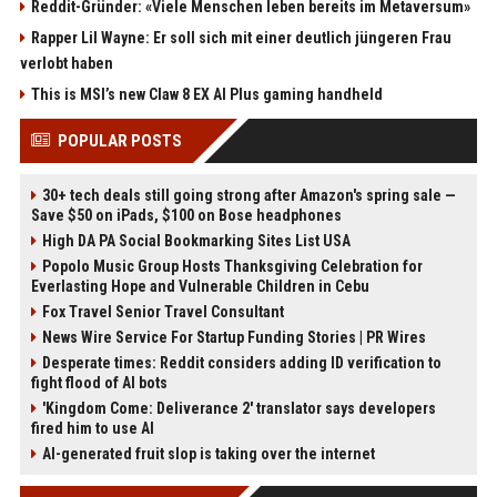
Reddit-Gründer: «Viele Menschen leben bereits im Metaversum»
Rapper Lil Wayne: Er soll sich mit einer deutlich jüngeren Frau
verlobt haben
This is MSI’s new Claw 8 EX AI Plus gaming handheld
POPULAR POSTS
30+ tech deals still going strong after Amazon's spring sale —
Save $50 on iPads, $100 on Bose headphones
High DA PA Social Bookmarking Sites List USA
Popolo Music Group Hosts Thanksgiving Celebration for
Everlasting Hope and Vulnerable Children in Cebu
Fox Travel Senior Travel Consultant
News Wire Service For Startup Funding Stories | PR Wires
Desperate times: Reddit considers adding ID verification to
fight flood of AI bots
'Kingdom Come: Deliverance 2' translator says developers
fired him to use AI
AI-generated fruit slop is taking over the internet