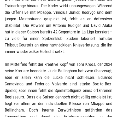
Trainerfrage hinaus. Der Kader wirkt unausgewogen: Während
die Offensive mit Mbappé, Vinícius Júnior, Rodrygo und dem
jungen Mastantuono gespickt ist, fehlt es an defensiver
Stabilität. Die Abwehr um Antonio Rüdiger und David Alaba
hat in dieser Saison bereits 42 Gegentore in La Liga kassiert –
zu viele für einen Spitzenklub. Zudem laboriert Torhüter
Thibaut Courtois an einer hartnäckigen Knieverletzung, die ihn
immer wieder außer Gefecht setzt.
Im Mittelfeld fehlt der kreative Kopf von Toni Kroos, der 2024
seine Karriere beendete. Jude Bellingham hat zwar überzeugt,
aber er allein kann die Lücke nicht schließen. Eduardo
Camavinga und Federico Valverde sind starke Box-to-Box-
Spieler, aber ihnen fehlt die Spielintelligenz eines erfahrenen
Regisseurs. Dass die Saison dennoch nicht völlig entgleist ist,
liegt vor allem an der individuellen Klasse von Mbappé und
Bellingham. Doch interne Zerwürfnisse gefährden das
Teamgefüge und damit die Erfolgsaussichten in der