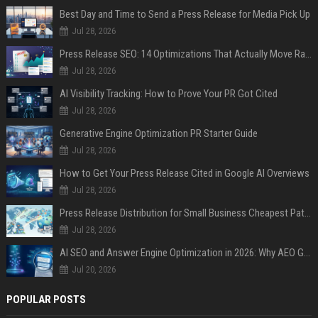
Best Day and Time to Send a Press Release for Media Pick Up
Jul 28, 2026
Press Release SEO: 14 Optimizations That Actually Move Rankings
Jul 28, 2026
AI Visibility Tracking: How to Prove Your PR Got Cited
Jul 28, 2026
Generative Engine Optimization PR Starter Guide
Jul 28, 2026
How to Get Your Press Release Cited in Google AI Overviews
Jul 28, 2026
Press Release Distribution for Small Business Cheapest Path to Real Coverage
Jul 28, 2026
AI SEO and Answer Engine Optimization in 2026: Why AEO Grew 5,500% and How Brands Are Adapting
Jul 20, 2026
POPULAR POSTS