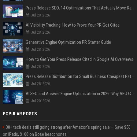
Press Release SEO: 14 Optimizations That Actually Move Rankings
Jul 28, 2026
AI Visibility Tracking: How to Prove Your PR Got Cited
Jul 28, 2026
Generative Engine Optimization PR Starter Guide
Jul 28, 2026
How to Get Your Press Release Cited in Google AI Overviews
Jul 28, 2026
Press Release Distribution for Small Business Cheapest Path to Real Coverage
Jul 28, 2026
AI SEO and Answer Engine Optimization in 2026: Why AEO Grew 5,500% and How Brands Are Adapting
Jul 20, 2026
POPULAR POSTS
30+ tech deals still going strong after Amazon's spring sale — Save $50
on iPads, $100 on Bose headphones