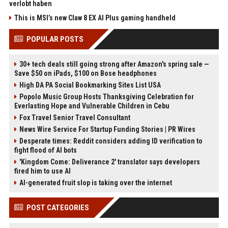
verlobt haben
This is MSI’s new Claw 8 EX AI Plus gaming handheld
POPULAR POSTS
30+ tech deals still going strong after Amazon's spring sale —
Save $50 on iPads, $100 on Bose headphones
High DA PA Social Bookmarking Sites List USA
Popolo Music Group Hosts Thanksgiving Celebration for
Everlasting Hope and Vulnerable Children in Cebu
Fox Travel Senior Travel Consultant
News Wire Service For Startup Funding Stories | PR Wires
Desperate times: Reddit considers adding ID verification to
fight flood of AI bots
'Kingdom Come: Deliverance 2' translator says developers
fired him to use AI
AI-generated fruit slop is taking over the internet
POST CATEGORIES