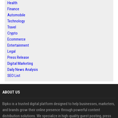
Health
Finance
Automobile
Technology
Travel
Crypto
Ecommerce
Entertainment
Legal
Press Release
Digital Marketing
Daily News Analysis
SEO List
ABOUT US
Bipko is a trusted digital platform designed to help businesses, marketers,
and brands grow their online presence through powerful content
distribution solutions. We specialize in high-quality guest posting, press